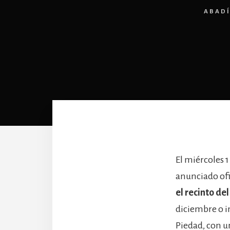
ABAD
El miércoles 1
anunciado ofi
el recinto del
diciembre o i
Piedad, con u