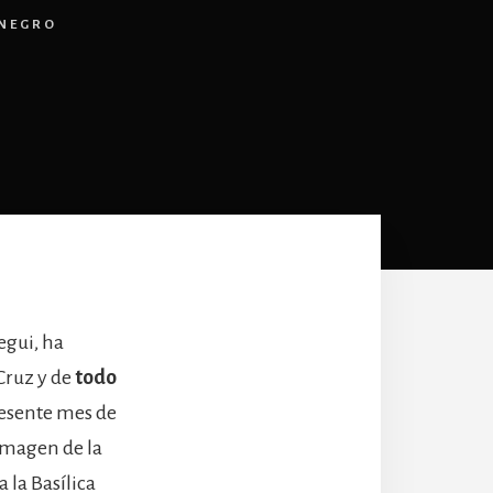
ENEGRO
egui, ha
Cruz y de
todo
presente mes de
 imagen de la
 la Basílica