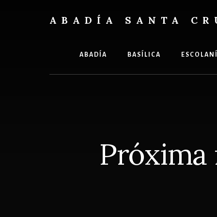
Skip
Skip
to
to
ABADÍA SANTA CR
content
footer
Benedictinos
ABADÍA
BASÍLICA
ESCOLAN
Próxima r