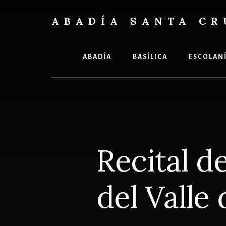
Skip
Skip
to
to
ABADÍA SANTA CR
content
footer
Benedictinos
ABADÍA
BASÍLICA
ESCOLAN
Recital de
del Valle 