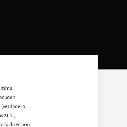
última
e acuden
 (verdadero
s 21 h.,
jo la dirección