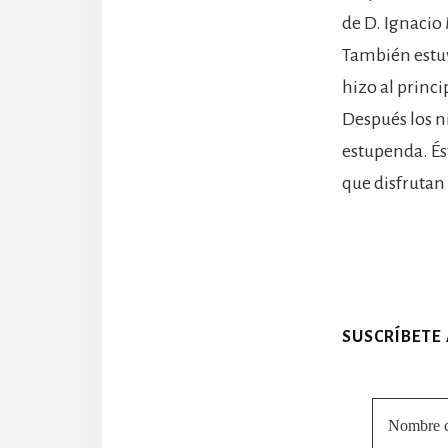
de D. Ignacio
También estuv
hizo al princi
Después los n
estupenda. És
que disfrutan 
SUSCRÍBETE