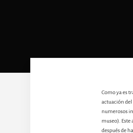
Como ya es tra
actuación del
numerosos inv
museo). Este a
después de hab