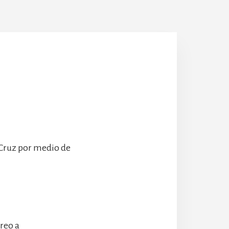
Escolanía
Hospeder
 Cruz por medio de
rreo a