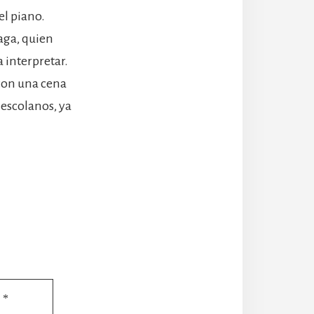
el piano.
uaga, quien
a interpretar.
con una cena
 escolanos, ya