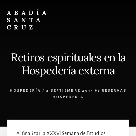
Skip
Skip
to
to
ABADÍA
content
footer
SANTA
CRUZ
Benedictinos
Retiros espirituales en la
Hospedería externa
HOSPEDERÍA
/
2 SEPTIEMBRE 2015
by
RESERVAS
HOSPEDERÍA
Al finalizar la XXXVI Semana de Estudios