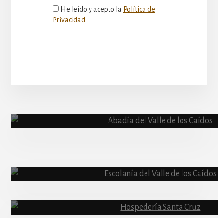
He leído y acepto la
Política de
Privacidad
More
Content
Abadía