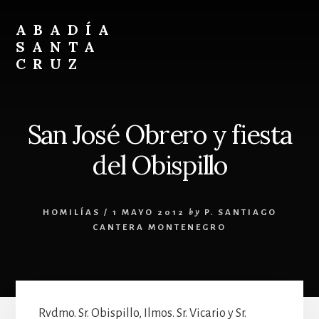
Skip
Skip
to
to
ABADÍA
content
footer
SANTA
CRUZ
Benedictinos
San José Obrero y fiesta
del Obispillo
HOMILÍAS
/
1 MAYO 2012
by
P. SANTIAGO
CANTERA MONTENEGRO
Rvdmo. Sr. Obispillo, Ilmos. Sr. Vicario y Sr.