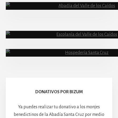
Content
Abadía
Escolanía
Basíli
Hospedería
DONATIVOS POR BIZUM
Ya puedes realizar tu donativo a los monjes
benedictinos de la Abadía Santa Cruz por medio