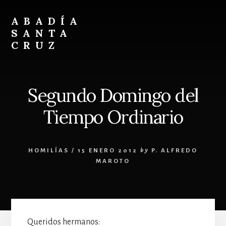
Skip
Skip
to
to
ABADÍA
content
footer
SANTA
CRUZ
Benedictinos
Segundo Domingo del
Tiempo Ordinario
HOMILÍAS
/
15 ENERO 2012
by
P. ALFREDO
MAROTO
Queridos hermanos: