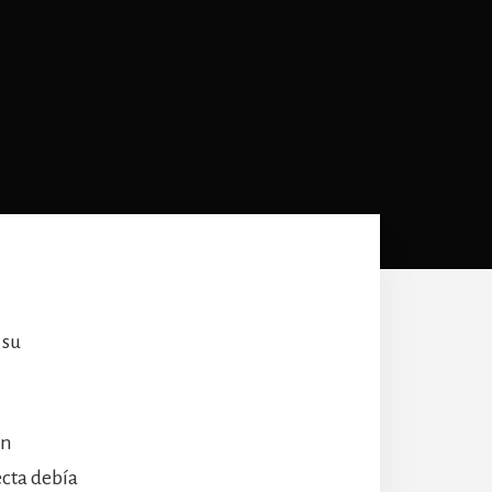
 su
on
cta debía