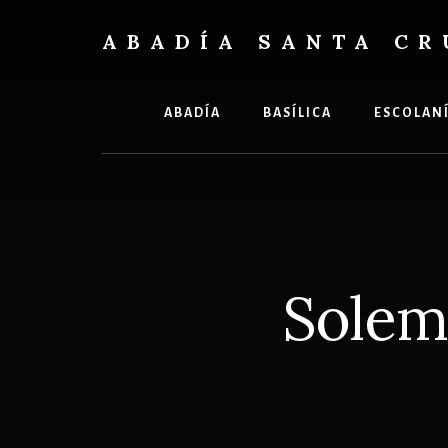
Skip
Skip
to
to
ABADÍA SANTA CR
content
footer
Benedictinos
ABADÍA
BASÍLICA
ESCOLAN
Solem