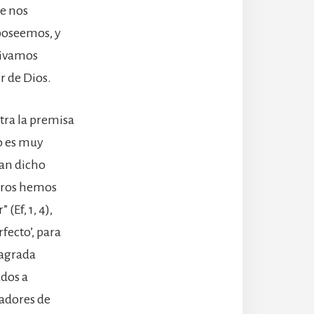
ue nos
 poseemos, y
rivamos
r de Dios.
ntra la premisa
o es muy
han dicho
tros hemos
(Ef, 1, 4),
fecto’, para
Sagrada
dos a
tadores de