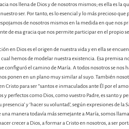
acia nos llena de Dios y de nosotros mismos; es ella es la q
nuestro ser. Por tanto, es lo esencial y lo más precioso que
despojamos de nosotros mismos en la medida en que nos p
te de esa gracia que nos permite participar en el propio se
ción en Dios es el origen de nuestra vida y en ella se encue
 cual hemos de modelar nuestra existencia. Esa premisa n
 que configuró el camino de María. A todos nosotros se nos 
nos ponen en un plano muy similar al suyo. También noso
en Cristo para ser “santos e inmaculados ante Él por el amor” 
os y perfectos como Dios, como vuestro Padre, es santo y per
 presencia’ y ‘hacer su voluntad’, según expresiones de la 
de una manera todavía más semejante a María, somos llama
acer crecer a Dios, a formar a Cristo en nosotros, a ser por