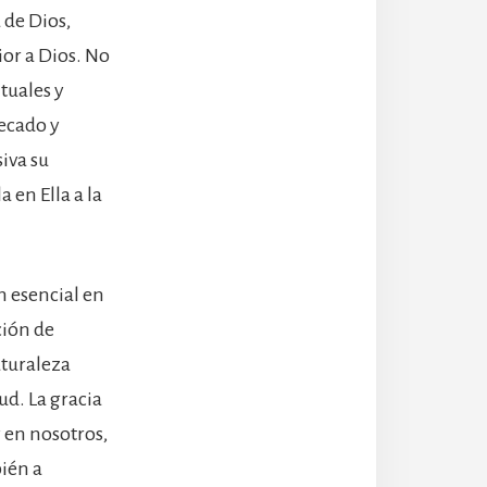
 de Dios,
ior a Dios. No
tuales y
ecado y
siva su
 en Ella a la
n esencial en
ción de
aturaleza
ud. La gracia
 en nosotros,
ién a