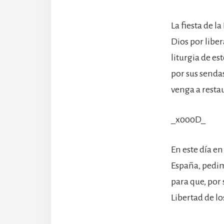
La fiesta de l
Dios por liber
liturgia de e
por sus sendas
venga a restau
_x000D_
En este día e
España, pedim
para que, por 
Libertad de l