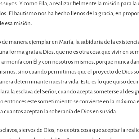
s suyos. Y como Ella, a realizar fielmente la misión para l
os. El bautismo nos ha hecho llenos de la gracia, en propor
e esa misión.
de manera ejemplar en María, la sabiduría de la existencia
 una forma grata a Dios, que no es otra cosa que vivir en se
n armonía con Él y con nosotros mismos, porque nunca da
ismos, sino cuando permitimos que el proyecto de Dios s
era determinante nuestra vida. Esto es lo que quiso deci
lara la esclava del Señor, cuando acepta someterse al desig
ero entonces este sometimiento se convierte en la máxima 
ra cuantos aceptan la soberanía de Dios en su vida.
clavos, siervos de Dios, no es otra cosa que aceptar la rea