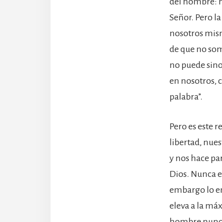
del hombre: n
Señor. Pero l
nosotros mism
de que no som
no puede sino
en nosotros, 
palabra”.
Pero es este 
libertad, nue
y nos hace par
Dios. Nunca e
embargo lo en
eleva a la má
hombre nunca 