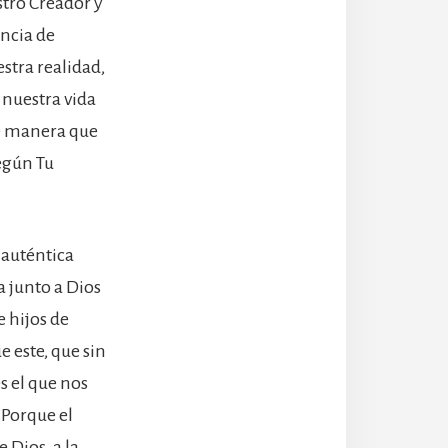
tro Creador y
uncia de
stra realidad,
 nuestra vida
de manera que
egún Tu
 auténtica
 junto a Dios
e hijos de
 este, que sin
s el que nos
 Porque el
Dios, a la