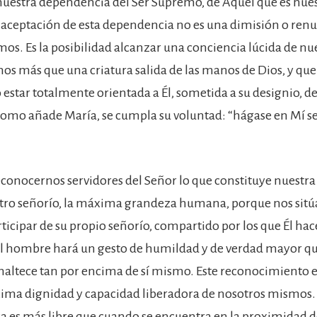
uestra dependencia del Ser Supremo, de Aquel que es nues
a aceptación de esta dependencia no es una dimisión o ren
os. Es la posibilidad alcanzar una conciencia lúcida de nue
os más que una criatura salida de las manos de Dios, y que
 estar totalmente orientada a Él, sometida a su designio, 
como añade María, se cumpla su voluntad: “hágase en Mí s
reconocernos servidores del Señor lo que constituye nuestra
stro señorío, la máxima grandeza humana, porque nos sitúa
ticipar de su propio señorío, compartido por los que Él hac
l hombre hará un gesto de humildad y de verdad mayor que
altece tan por encima de sí mismo. Este reconocimiento e
xima dignidad y capacidad liberadora de nosotros mismos.
es más libre que cuando se encuentra en la proximidad de 