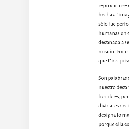
reproducirse 
hecha a “imag
sólo fue perfe
humanas en el
destinada a se
misión. Por es
que Dios quiso
Son palabras 
nuestro desti
hombres, por 
divina, es dec
designa lo m
porque ella e