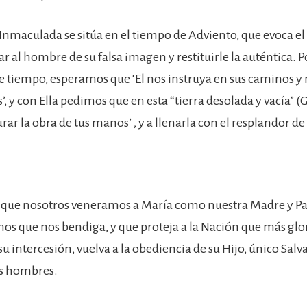
a Inmaculada se sitúa en el tiempo de Adviento, que evoca el
ar al hombre de su falsa imagen y restituirle la auténtica. Po
ste tiempo, esperamos que ‘El nos instruya en sus caminos
’, y con Ella pedimos que en esta “tierra desolada y vacía” (Ge
rar la obra de tus manos’ , y a llenarla con el resplandor de 
n que nosotros veneramos a María como nuestra Madre y P
os que nos bendiga, y que proteja a la Nación que más glor
su intercesión, vuelva a la obediencia de su Hijo, único Salv
os hombres.