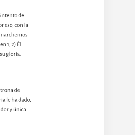
 intento de
r eso, con la
 y marchemos
n 1, 2) Él
su gloria.
atrona de
ia le ha dado,
ador y única