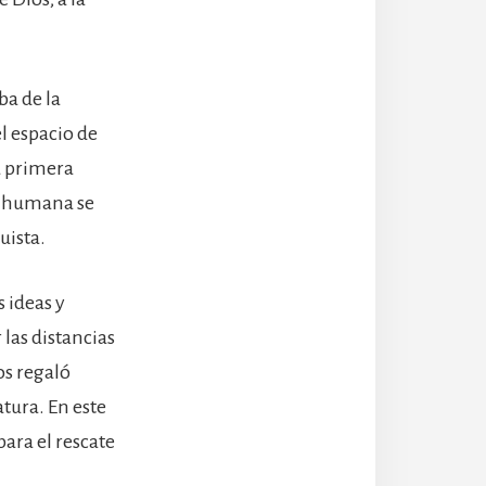
ba de la
el espacio de
a primera
ia humana se
uista.
 ideas y
las distancias
os regaló
atura. En este
ara el rescate