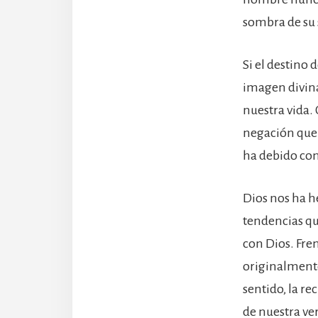
sombra de su 
Si el destino 
imagen divina 
nuestra vida.
negación que 
ha debido con
Dios nos ha h
tendencias qu
con Dios. Fren
originalmente 
sentido, la r
de nuestra v