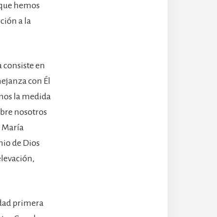
a que hemos
ción a la
 consiste en
mejanza con Él
mos la medida
obre nosotros
r María
nio de Dios
elevación,
lidad primera