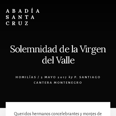
Skip
Skip
to
to
ABADÍA
content
footer
SANTA
CRUZ
Benedictinos
Solemnidad de la Virgen
del Valle
HOMILÍAS
/
5 MAYO 2017
by
P. SANTIAGO
CANTERA MONTENEGRO
Queridos hermanos concelebrantes y monjes de