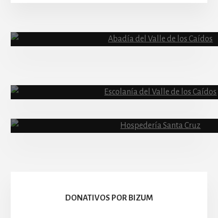
More
Content
Abadía
Escolanía
Basíli
Hospedería
DONATIVOS POR BIZUM