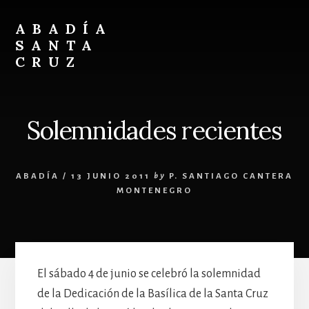
Skip
Skip
to
to
ABADÍA
content
footer
SANTA
CRUZ
Benedictinos
Solemnidades recientes
ABADÍA
/
13 JUNIO 2011
by
P. SANTIAGO CANTERA
MONTENEGRO
El sábado 4 de junio se celebró la solemnidad
de la Dedicación de la Basílica de la Santa Cruz