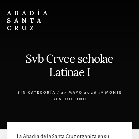
Skip
Skip
to
to
ABADÍA
content
footer
SANTA
CRUZ
Benedictinos
Svb Crvce scholae
Latinae I
SIN CATEGORÍA
/
27 MAYO 2026
by
MONJE
BENEDICTINO
La Abadía de la Santa Cruz organiza en su