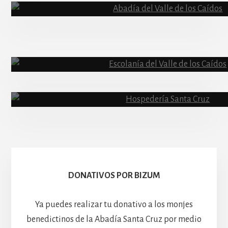
Content
Abadía
Escolanía
Basíli
Hospedería
DONATIVOS POR BIZUM
Ya puedes realizar tu donativo a los monjes
benedictinos de la Abadía Santa Cruz por medio