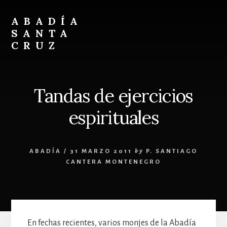
Skip
Skip
to
to
ABADÍA
content
footer
SANTA
CRUZ
Benedictinos
Tandas de ejercicios
espirituales
ABADÍA
/
31 MARZO 2011
by
P. SANTIAGO
CANTERA MONTENEGRO
En fechas recientes, varios monjes de la Abadía