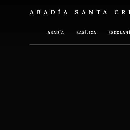
Skip
Skip
to
to
ABADÍA SANTA CR
content
footer
Benedictinos
ABADÍA
BASÍLICA
ESCOLAN