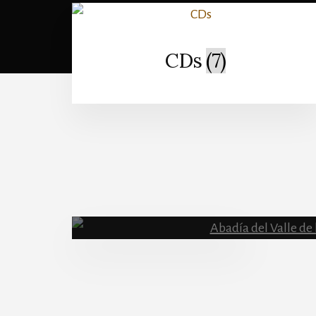
CDs
(7)
More
Content