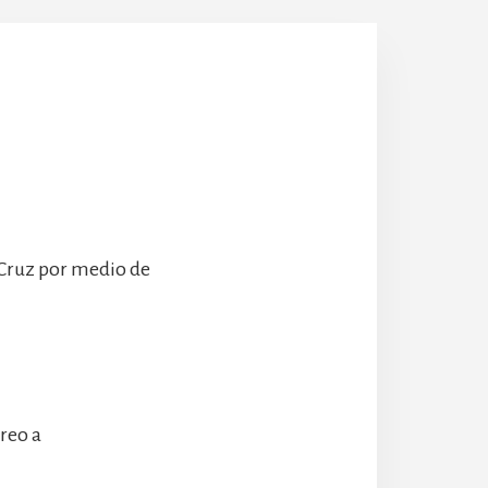
Escolanía
Hospeder
 Cruz por medio de
rreo a