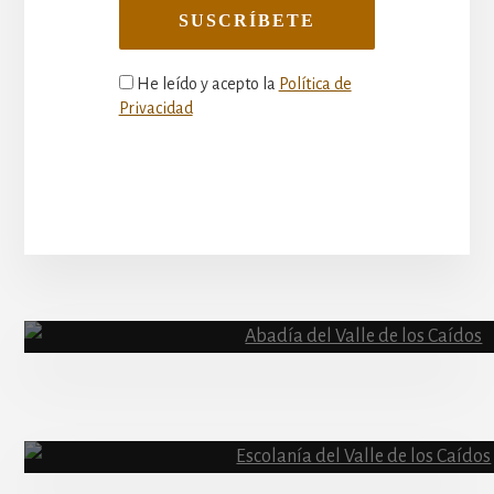
He leído y acepto la
Política de
Privacidad
More
Content