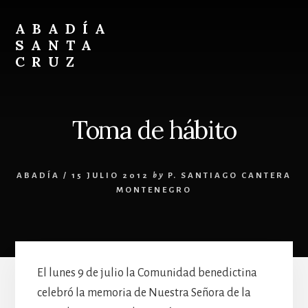
Skip
Skip
to
to
ABADÍA
content
footer
SANTA
CRUZ
Benedictinos
Toma de hábito
ABADÍA
/
15 JULIO 2012
by
P. SANTIAGO CANTERA
MONTENEGRO
El lunes 9 de julio la Comunidad benedictina
celebró la memoria de Nuestra Señora de la