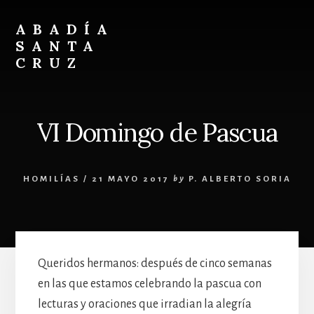
Skip
Skip
to
to
ABADÍA
content
footer
SANTA
CRUZ
Benedictinos
VI Domingo de Pascua
HOMILÍAS
/
21 MAYO 2017
by
P. ALBERTO SORIA
Queridos hermanos: después de cinco semanas
en las que estamos celebrando la pascua con
lecturas y oraciones que irradian la alegría