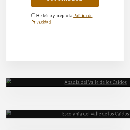
He leído y acepto la
Política de
Privacidad
More
Content
Abadía