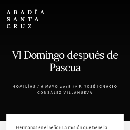
Skip
Skip
to
to
ABADÍA
content
footer
SANTA
CRUZ
Benedictinos
VI Domingo después de
Pascua
HOMILÍAS
/
6 MAYO 2018
by
P. JOSÉ IGNACIO
GONZÁLEZ VILLANUEVA
Hermanos en el Señor: La misión que tiene la