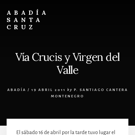
Skip
Skip
to
to
ABADÍA
content
footer
SANTA
CRUZ
Benedictinos
Vía Crucis y Virgen del
Valle
ABADÍA
/
19 ABRIL 2011
by
P. SANTIAGO CANTERA
MONTENEGRO
El sábado 16 de abril por la tarde tuvo lugar el