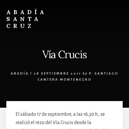
Skip
Skip
to
to
ABADÍA
content
footer
SANTA
CRUZ
Benedictinos
Vía Crucis
ABADÍA
/
28 SEPTIEMBRE 2011
by
P. SANTIAGO
CANTERA MONTENEGRO
El sábado 17 de septiembre, a las 16,30 h., se
realizó el rezo del Vía Crucis desde la