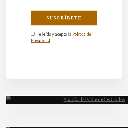
He leído y acepto la
Política de
Privacidad
More
Content