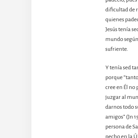
dificultad de 
quienes padecí
Jesús tenía se
mundo según h
sufriente.
Y tenía sed t
porque “tanto
cree en Él no
juzgar al mund
darnos todo s
amigos” (Jn 1
persona de San
pecho en la Úl