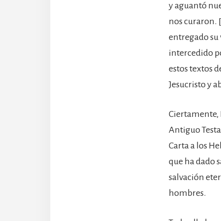
y aguantó nues
nos curaron. [
entregado su 
intercedido p
estos textos 
Jesucristo y a
Ciertamente, 
Antiguo Testa
Carta a los He
que ha dado s
salvación eter
hombres.