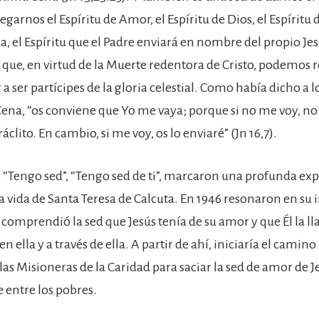
egarnos el Espíritu de Amor, el Espíritu de Dios, el Espíritu d
da, el Espíritu que el Padre enviará en nombre del propio Jesu
l que, en virtud de la Muerte redentora de Cristo, podemos re
r a ser partícipes de la gloria celestial. Como había dicho a 
Cena, “os conviene que Yo me vaya; porque si no me voy, no
ráclito. En cambio, si me voy, os lo enviaré” (Jn 16,7).
s “Tengo sed”, “Tengo sed de ti”, marcaron una profunda ex
la vida de Santa Teresa de Calcuta. En 1946 resonaron en su 
 comprendió la sed que Jesús tenía de su amor y que Él la l
en ella y a través de ella. A partir de ahí, iniciaría el camino
as Misioneras de la Caridad para saciar la sed de amor de J
 entre los pobres.