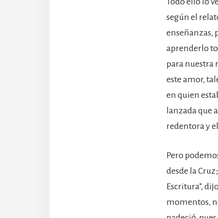
Todo ello lo 
según el relat
enseñanzas, p
aprenderlo to
para nuestra 
este amor, tal
en quien esta
lanzada que a
redentora y el
Pero podemos 
desde la Cruz
Escritura”, dij
momentos, no 
padeció, pues