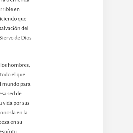
rrible en
diciendo que
salvación del
Siervo de Dios
e los hombres,
todo el que
 al mundo para
esa sed de
 vida por sus
onosla en la
abeza en su
Espíritu