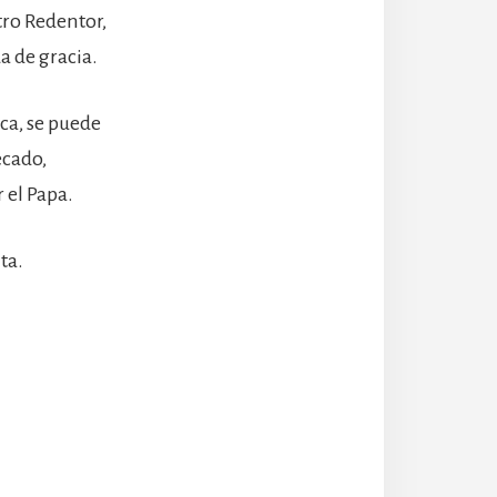
tro Redentor,
a de gracia.
ica, se puede
ecado,
 el Papa.
ta.