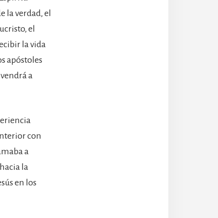
e la verdad, el
cristo, el
cibir la vida
los apóstoles
 vendrá a
periencia
interior con
lamaba a
 hacia la
esús en los