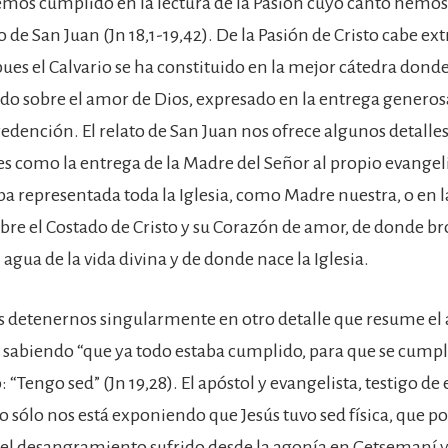
vemos cumplido en la lectura de la Pasión cuyo canto hemo
o de San Juan (Jn 18,1-19,42). De la Pasión de Cristo cabe ex
ues el Calvario se ha constituido en la mejor cátedra don
do sobre el amor de Dios, expresado en la entrega generosa
redención. El relato de San Juan nos ofrece algunos detalle
es como la entrega de la Madre del Señor al propio evangeli
ba representada toda la Iglesia, como Madre nuestra, o en l
bre el Costado de Cristo y su Corazón de amor, de donde br
 agua de la vida divina y de donde nace la Iglesia.
detenernos singularmente en otro detalle que resume el 
; sabiendo “que ya todo estaba cumplido, para que se cumpl
o: “Tengo sed” (Jn 19,28). El apóstol y evangelista, testigo de 
sólo nos está exponiendo que Jesús tuvo sed física, que p
 el desangramiento sufrido desde la agonía en Getsemaní 