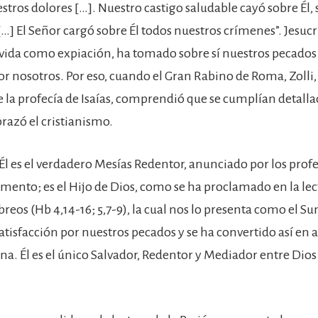
tros dolores […]. Nuestro castigo saludable cayó sobre Él, s
…] El Señor cargó sobre Él todos nuestros crímenes”. Jesucr
vida como expiación, ha tomado sobre sí nuestros pecados
or nosotros. Por eso, cuando el Gran Rabino de Roma, Zolli,
de la profecía de Isaías, comprendió que se cumplían detal
brazó el cristianismo.
Él es el verdadero Mesías Redentor, anunciado por los profe
mento; es el Hijo de Dios, como se ha proclamado en la lec
breos (Hb 4,14-16; 5,7-9), la cual nos lo presenta como el 
atisfacción por nuestros pecados y se ha convertido así en 
na. Él es el único Salvador, Redentor y Mediador entre Dios 