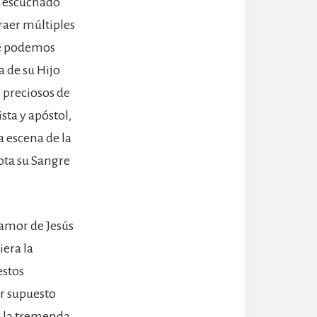
s escuchado
traer múltiples
de podemos
 de su Hijo
s preciosos de
sta y apóstol,
a escena de la
ota su Sangre
amor de Jesús
iera la
estos
or supuesto
y la tremenda