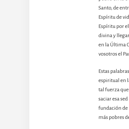
Santo, de entr
Espíritu de vi
Espíritu por e
divina y llega
en la Última 
vosotros el Pa
Estas palabra
espiritual en 
tal fuerza que
saciar esa sed 
fundación de l
más pobres de