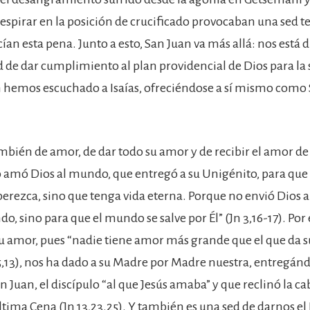
respirar en la posición de crucificado provocaban una sed te
an esta pena. Junto a esto, San Juan va más allá: nos está 
d de dar cumplimiento al plan providencial de Dios para la 
emos escuchado a Isaías, ofreciéndose a sí mismo como 
ambién de amor, de dar todo su amor y de recibir el amor d
 amó Dios al mundo, que entregó a su Unigénito, para que 
 perezca, sino que tenga vida eterna. Porque no envió Dios
o, sino para que el mundo se salve por Él” (Jn 3,16-17). Por 
u amor, pues “nadie tiene amor más grande que el que da su
5,13), nos ha dado a su Madre por Madre nuestra, entregánd
 Juan, el discípulo “al que Jesús amaba” y que reclinó la c
tima Cena (Jn 13,23.25). Y también es una sed de darnos el 