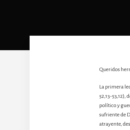
Queridos he
La primera lec
52,13-53,12),
político y gue
sufriente de 
atrayente, de