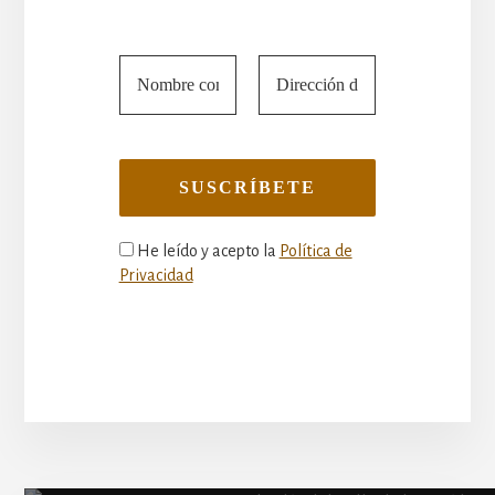
He leído y acepto la
Política de
Privacidad
More
Content