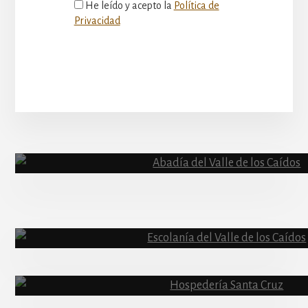
He leído y acepto la
Política de
Privacidad
More
Content
Abadía