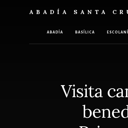
Skip
Skip
to
to
ABADÍA SANTA CR
content
footer
Benedictinos
ABADÍA
BASÍLICA
ESCOLAN
Visita c
benedi