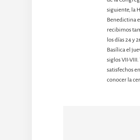
siguiente, la
Benedictina en
recibimos tam
los días 24 y 
Basílica el j
siglos VII-VII
satisfechos en
conocer la cer