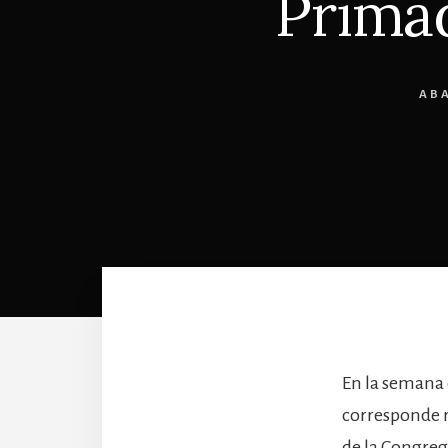
Primad
AB
En la semana 
corresponde r
de la Congreg