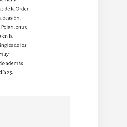
as de la Orden
a ocasión,
 Polan, entre
a en la
inglés de los
o muy
pudo además
día 25.