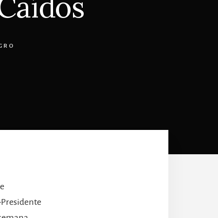
 Caídos
GRO
ue
-Presidente
a semana