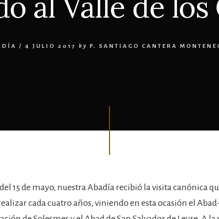
o al Valle de los
ADÍA
/
4 JULIO 2017
by
P. SANTIAGO CANTERA MONTENE
del 15 de mayo, nuestra Abadía recibió la visita canónica q
ealizar cada cuatro años, viniendo en esta ocasión el Abad
ación de Solesmes y el Abad de San Salvador de Leyre. A l