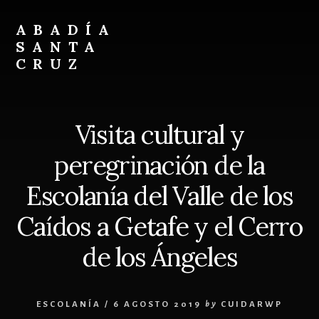
Skip
Skip
to
to
ABADÍA
content
footer
SANTA
CRUZ
Benedictinos
Visita cultural y
peregrinación de la
Escolanía del Valle de los
Caídos a Getafe y el Cerro
de los Ángeles
ESCOLANÍA
/
6 AGOSTO 2019
by
CUIDARWP