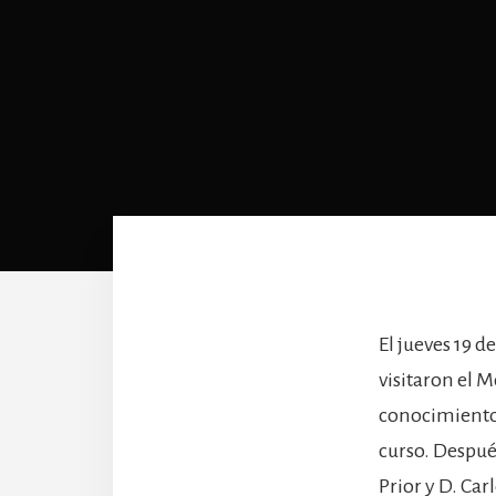
El jueves 19 d
visitaron el 
conocimiento 
curso. Después
Prior y D. Car