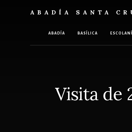
Skip
Skip
to
to
ABADÍA SANTA CR
content
footer
Benedictinos
ABADÍA
BASÍLICA
ESCOLAN
Visita de