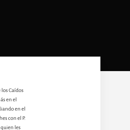
 los Caídos
ás en el
diando en el
es con el P.
 quien les