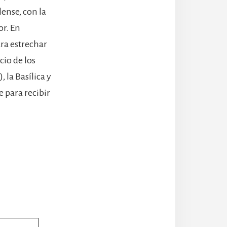
lense, con la
r. En
ra estrechar
acio de los
 la Basílica y
e para recibir