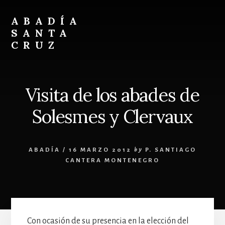
Skip
Skip
to
to
ABADÍA
content
footer
SANTA
CRUZ
Benedictinos
Visita de los abades de
Solesmes y Clervaux
ABADÍA
/
16 MARZO 2012
by
P. SANTIAGO
CANTERA MONTENEGRO
Con ocasión de su presencia en la elección del