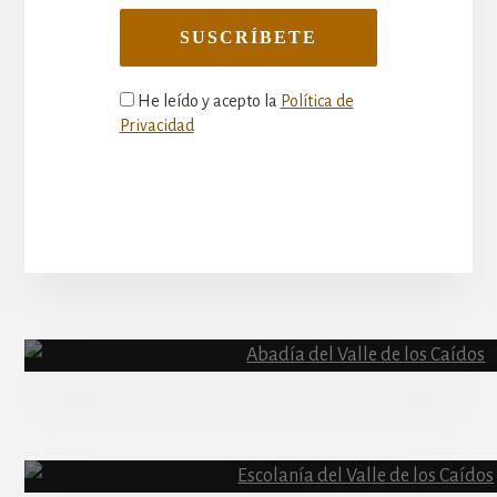
He leído y acepto la
Política de
Privacidad
More
Content