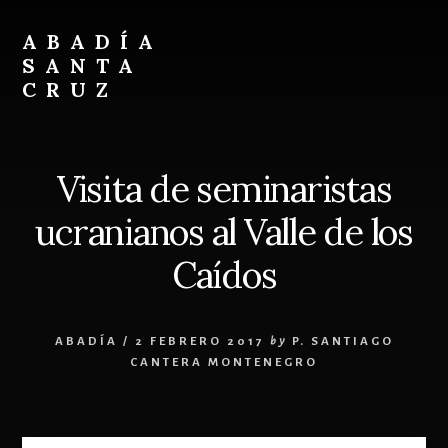
Skip
Skip
to
to
ABADÍA
content
footer
SANTA
CRUZ
Benedictinos
Visita de seminaristas
ucranianos al Valle de los
Caídos
ABADÍA
/
2 FEBRERO 2017
by
P. SANTIAGO
CANTERA MONTENEGRO