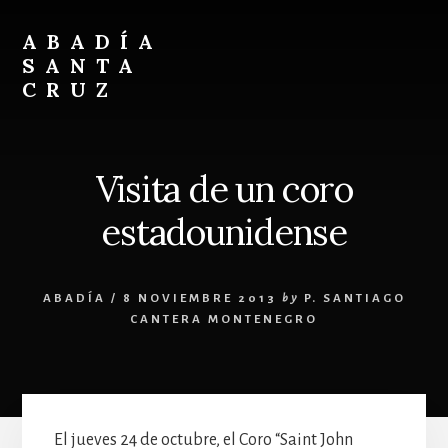
Skip
Skip
to
to
ABADÍA
content
footer
SANTA
CRUZ
Benedictinos
Visita de un coro
estadounidense
ABADÍA
/
8 NOVIEMBRE 2013
by
P. SANTIAGO
CANTERA MONTENEGRO
El jueves 24 de octubre, el Coro “Saint John