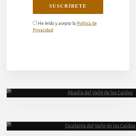
He leído y acepto la
Política de
Privacidad
More
Content