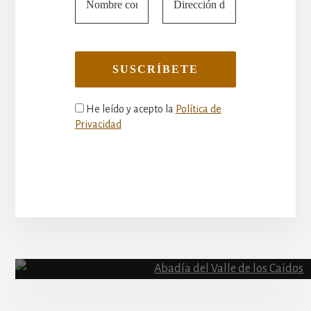
He leído y acepto la
Política de
Privacidad
More
Content