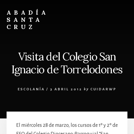
Skip
Skip
to
to
ABADÍA
content
footer
SANTA
CRUZ
Benedictinos
Visita del Colegio San
Ignacio de Torrelodones
ESCOLANÍA
/
3 ABRIL 2012
by
CUIDARWP
El miércoles 28 de marzo, los cursos de 1º y 2º de
ESO del Colegio Diocesano-Parroquial “San