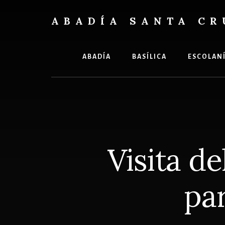
Skip
Skip
to
to
ABADÍA SANTA CR
content
footer
Benedictinos
ABADÍA
BASÍLICA
ESCOLAN
Visita d
pa