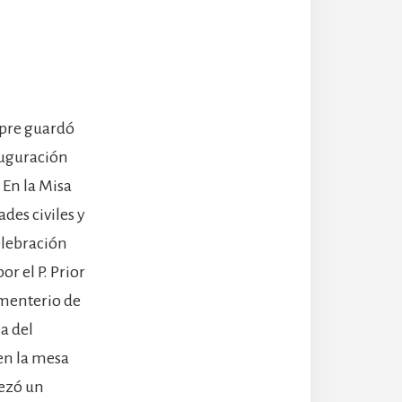
mpre guardó
auguración
 En la Misa
des civiles y
celebración
r el P. Prior
cementerio de
a del
en la mesa
rezó un