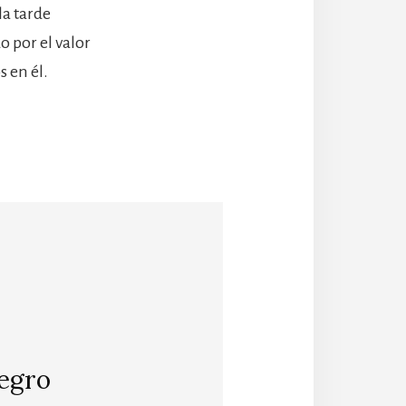
la tarde
 por el valor
s en él.
egro