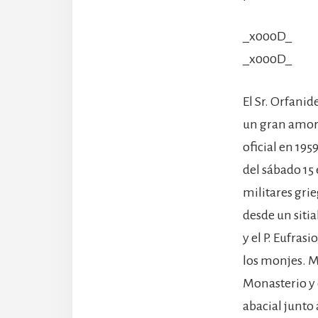
_x000D_
_x000D_
El Sr. Orfani
un gran amor 
oficial en 195
del sábado 15 
militares grie
desde un sitia
y el P. Eufras
los monjes. Mo
Monasterio y 
abacial junto 