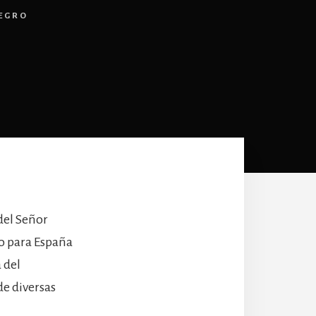
NEGRO
del Señor
xo para España
 del
e diversas