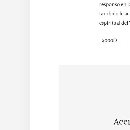
responso en la
también le ac
espiritual del
_x000D_
Ace