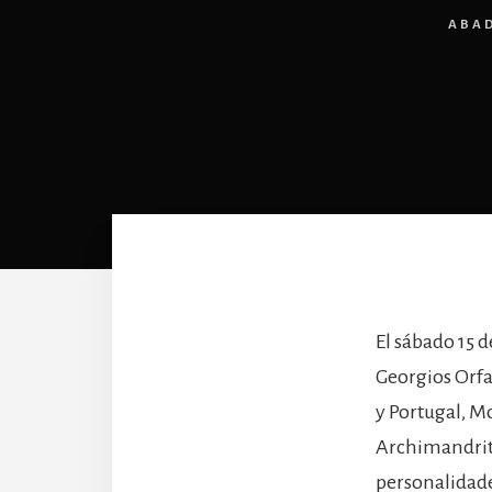
ABA
El sábado 15 
Georgios Orfa
y Portugal, Mo
Archimandrita
personalidade