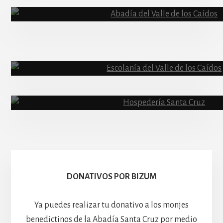
Content
Abadía
Escolanía
Basíli
Hospedería
DONATIVOS POR BIZUM
Ya puedes realizar tu donativo a los monjes
benedictinos de la Abadía Santa Cruz por medio