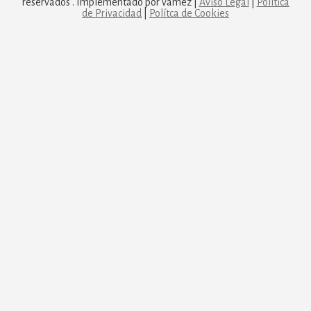
reservados . Implementado por vamez |
Aviso Legal
|
Política
de Privacidad
|
Polítca de Cookies