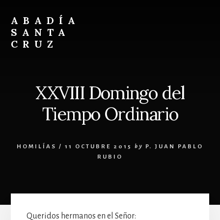
Skip
Skip
to
to
ABADÍA
content
footer
SANTA
CRUZ
Benedictinos
XXVIII Domingo del
Tiempo Ordinario
HOMILÍAS
/
11 OCTUBRE 2015
by
P. JUAN PABLO
RUBIO
Queridos hermanos en el Señor: