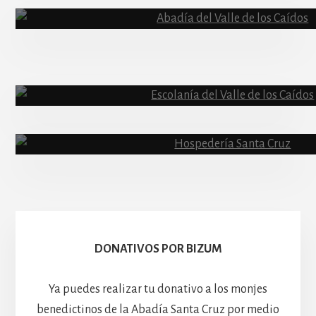
Content
Abadía
Escolanía
Basíli
Hospedería
DONATIVOS POR BIZUM
Ya puedes realizar tu donativo a los monjes
benedictinos de la Abadía Santa Cruz por medio