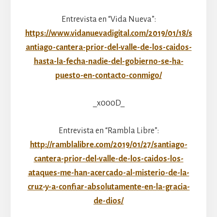
Entrevista en “Vida Nueva”:
https://www.vidanuevadigital.com/2019/01/18/s
antiago-cantera-prior-del-valle-de-los-caidos-
hasta-la-fecha-nadie-del-gobierno-se-ha-
puesto-en-contacto-conmigo/
_x000D_
Entrevista en “Rambla Libre”:
http://ramblalibre.com/2019/01/27/santiago-
cantera-prior-del-valle-de-los-caidos-los-
ataques-me-han-acercado-al-misterio-de-la-
cruz-y-a-confiar-absolutamente-en-la-gracia-
de-dios/