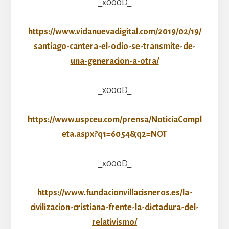
_x000D_
https://www.vidanuevadigital.com/2019/02/19/
santiago-cantera-el-odio-se-transmite-de-
una-generacion-a-otra/
_x000D_
https://www.uspceu.com/prensa/NoticiaCompl
eta.aspx?q1=6054&q2=NOT
_x000D_
https://www.fundacionvillacisneros.es/la-
civilizacion-cristiana-frente-la-dictadura-del-
relativismo/