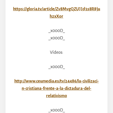
https://gloria.tv/article/Zv8MvgQZUJJd3s8R8ju
h2xXor
_x000D_
_x000D_
Vídeos:
_x000D_
http://www.ceumedia.es/tv/24486/la-civilizaci-
n-cristiana-frente-a-la-dictadura-del-
relativismo
_x000D_