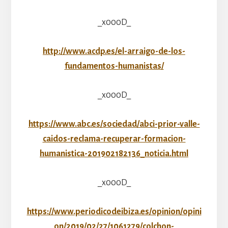
_x000D_
http://www.acdp.es/el-arraigo-de-los-
fundamentos-humanistas/
_x000D_
https://www.abc.es/sociedad/abci-prior-valle-
caidos-reclama-recuperar-formacion-
humanistica-201902182136_noticia.html
_x000D_
https://www.periodicodeibiza.es/opinion/opini
on/2019/02/27/1061279/colchon-