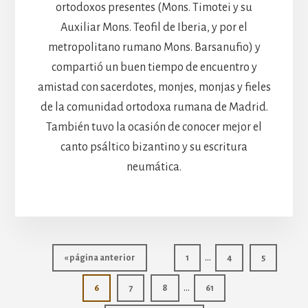
ortodoxos presentes (Mons. Timotei y su
Auxiliar Mons. Teofil de Iberia, y por el
metropolitano rumano Mons. Barsanufio) y
compartió un buen tiempo de encuentro y
amistad con sacerdotes, monjes, monjas y fieles
de la comunidad ortodoxa rumana de Madrid.
También tuvo la ocasión de conocer mejor el
canto psáltico bizantino y su escritura
neumática.
Páginas
…
Ir
Página
Página
Página
«
página anterior
1
4
5
intermedias
a
Páginas
…
la
Página
Página
Página
Página
6
7
8
61
omitidas
intermedias