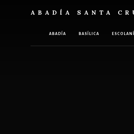
Skip
Skip
to
to
ABADÍA SANTA CR
content
footer
Benedictinos
ABADÍA
BASÍLICA
ESCOLAN