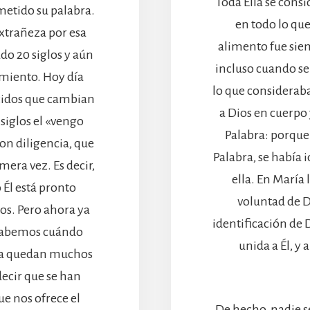
Toda Ella se cons
etido su palabra.
en todo lo que
xtrañeza por esa
alimento fue siem
o 20 siglos y aún
incluso cuando se
imiento. Hoy día
lo que consideraba
cidos que cambian
a Dios en cuerpo 
 siglos el «vengo
Palabra: porque 
on diligencia, que
Palabra, se había 
mera vez. Es decir,
ella. En María 
Él está pronto
voluntad de Di
os. Pero ahora ya
identificación de 
 sabemos cuándo
unida a Él, y 
nga quedan muchos
ecir que se han
ue nos ofrece el
De hecho, nadie se