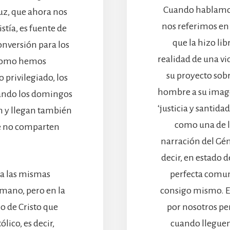
Cuando hablamos
ruz, que ahora nos
nos referimos en 
stía, es fuente de
que la hizo lib
onversión para los
realidad de una vi
 como hemos
su proyecto sob
privilegiado, los
hombre a su image
ando los domingos
‘justicia y santid
n y llegan también
como una de la
e no comparten
narración del Gén
decir, en estado 
 a las mismas
perfecta comun
mano, pero en la
consigo mismo. Es
io de Cristo que
por nosotros per
lico, es decir,
cuando lleguen 