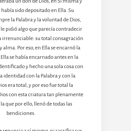
ideraba un don de Dios, en Sí misma y
 había sido depositado en Ella. Su
pre la Palabra y la voluntad de Dios,
 le pidió algo que parecía contradecir
 irrenunciable: su total consagración
y alma. Por eso, en Ella se encarnó la
Ella se había encarnado antes en la
identificado y hecho una sola cosa con
la identidad con la Palabra y con la
os era total, y por eso fue total la
Dios con esta criatura tan plenamente
a la que por ello, llenó de todas las
bendiciones.
 renuncia a sí mismo, ni sacrifica sus