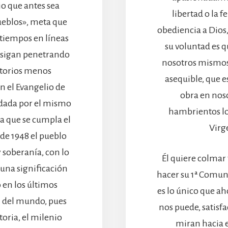
io que antes sea
libertad o la 
pueblos», meta que
obediencia a Dios,
 tiempos en líneas
su voluntad es 
 sigan penetrando
nosotros mismos
itorios menos
asequible, que e
n el Evangelio de
obra en noso
 dada por el mismo
hambrientos lo
ta que se cumpla el
Virg
sde 1948 el pueblo
y soberanía, con lo
Él quiere colmar
 una significación
hacer su 1ª Comun
 en los últimos
es lo único que aho
in del mundo, pues
nos puede, satisfa
toria, el milenio
miran hacia e