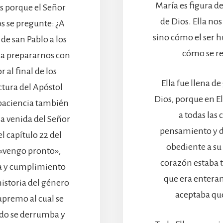
María es figura d
es porque el Señor
de Dios. Ella no
os se pregunte: ¿A
sino cómo el ser 
 de san Pablo a los
cómo se re
a a prepararnos con
 al final de los
Ella fue llena d
ctura del Apóstol
Dios, porque en Ell
paciencia también
a todas las 
a venida del Señor
pensamiento y d
el capítulo 22 del
obediente a su
 «vengo pronto»,
corazón estaba t
ta y cumplimiento
que era enteram
 historia del género
aceptaba que
premo al cual se
todo se derrumba y