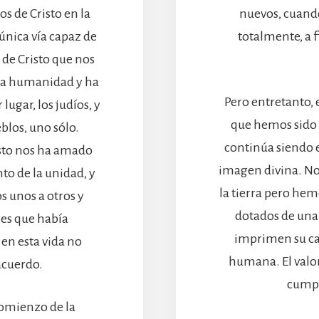
os de Cristo en la
nuevos, cuand
 única vía capaz de
totalmente, a f
 de Cristo que nos
 la humanidad y ha
Pero entretanto,
ugar, los judíos, y
que hemos sido 
eblos, uno sólo.
continúa siendo e
sto nos ha amado
imagen divina. No
to de la unidad, y
la tierra pero hemo
 unos a otros y
dotados de una 
es que había
imprimen su ca
en esta vida no
humana. El valor
cuerdo.
cumpl
comienzo de la