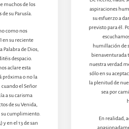
e muchos de los
aspiraciones hum
 de su Parusía.
su esfuerzo a da
previsto para él. P
ano como nos
escuchamos 
 en su reciente
humillación de 
 Palabra de Dios,
bienaventurada t
itéis despacio.
nuestra verdad me
os aclare esta
sólo en su acept
á próxima o no la
la plenitud de nu
n cuando el Señor
sea por cami
ía a su carisma
ctos de su Venida,
de su cumplimiento.
En realidad, 
) y en el 13 de san
apasionadament