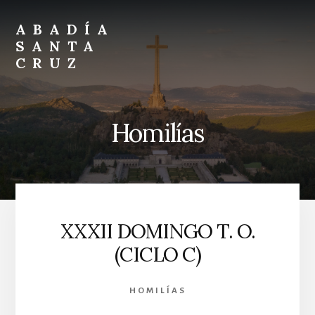
Skip
Skip
to
to
ABADÍA
content
footer
SANTA
CRUZ
Benedictinos
Homilías
XXXII DOMINGO T. O.
(CICLO C)
HOMILÍAS