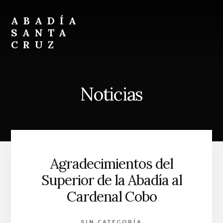
Skip
Skip
to
to
ABADÍA
content
footer
SANTA
CRUZ
Benedictinos
Noticias
Agradecimientos del
Superior de la Abadía al
Cardenal Cobo
SIN CATEGORÍA