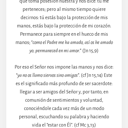
que toma posesión nuestra y nos dice: tú me
perteneces; pero al mismo tiempo quiere
decirnos: tú estás bajo la protección de mis
manos, estás bajo la protección de mi corazón.
Permanece para siempre en el hueco de mis
manos; “
como el Padre me ha amado, así os he amado
yo; permaneced en mi amor
.” (Jn 15,9)
Por eso el Señor nos impone las manos y nos dice:
“
ya no os llamo siervos sino amigos
”. (cf Jn 15,14) Este
es el significado más profundo de ser sacerdote:
llegar a ser amigos del Señor y, por tanto, en
comunión de sentimientos y voluntad,
conociéndole cada vez más de un modo
personal, escuchando su palabra y haciendo
vida el “estar con Él”. (cf Mc 3,13)