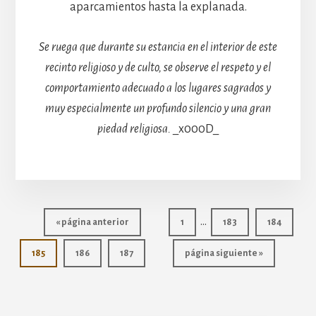
aparcamientos hasta la explanada.
Se ruega que durante su estancia en el interior de este
recinto religioso y de culto, se observe el respeto y el
comportamiento adecuado a los lugares sagrados y
muy especialmente un profundo silencio y una gran
piedad religiosa.
_x000D_
Páginas
…
Ir
Página
Página
Página
«
página anterior
1
183
184
intermedias
a
Página
la
Página
Página
Ir
185
186
187
página siguiente »
omitidas
a
la
More