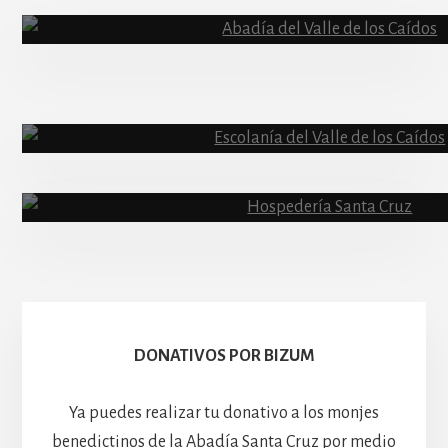
Content
Abadía
Escolanía
Basíli
Hospedería
DONATIVOS POR BIZUM
Ya puedes realizar tu donativo a los monjes
benedictinos de la Abadía Santa Cruz por medio